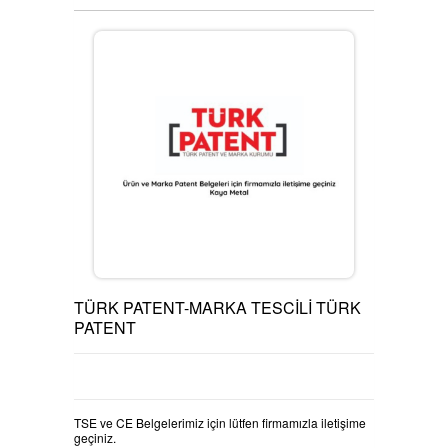
YOU TUBE
FACEBOOK
INSTAGRAM
SERTİFİKALARIMIZ
TÜRK PATENT-MARKA TESCİLİ TÜRK
PATENT
KOSGEB ÇEKME TESTİ
KARTUTUCU POZ
TSE ve CE Belgelerimiz için lütfen firmamızla iletişime
geçiniz.