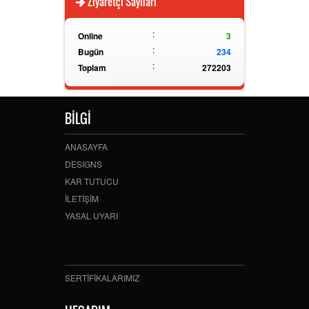
Ziyaretçi Sayıları
:
Online
3
:
Bugün
234
:
Toplam
272203
BİLGİ
ANASAYFA
DESIGNS
KAR TUTUCU
İLETİŞİM
YASAL UYARI
SERTİFİKALARIMIZ