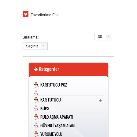
ÜRÜN TESCİLİ -MARKA PATENTİ
HAKKIMIZDA
Favorilerime Ekle
Sıralama:
30
TSE - CE
İLETİŞİM
Seçiniz
Kategoriler
KARTUTUCU POZ
+
KAR TUTUCU
KLİPS
RULO AÇMA APARATI
GÜVENLİ YAŞAM ALANI
YÜRÜME YOLU