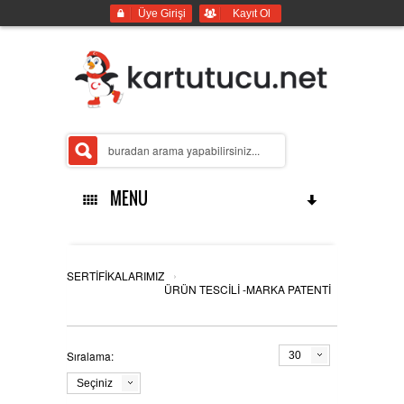
Üye Girişi
Kayıt Ol
MENU
ANASAYFA
›
SERTİFİKALARIMIZ
ÜRÜN TESCİLİ -MARKA PATENTİ
İMALATLARIMIZ
Sıralama:
30
Seçiniz