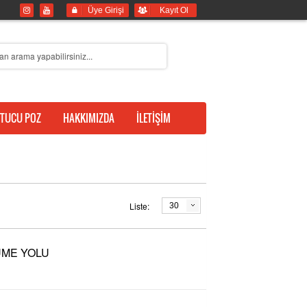
Üye Girişi
Kayıt Ol
TUCU POZ
HAKKIMIZDA
İLETİŞİM
Liste:
30
ÜME YOLU