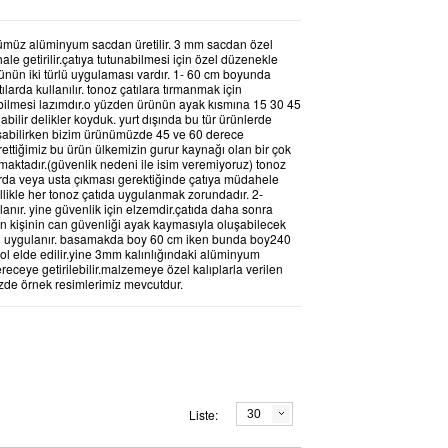
z alüminyum sacdan üretilir. 3 mm sacdan özel
ale getirilir.çatıya tutunabilmesi için özel düzenekle
rünün iki türlü uygulaması vardır. 1- 60 cm boyunda
arda kullanılır. tonoz çatılara tırmanmak için
bilmesi lazımdır.o yüzden ürünün ayak kısmına 15 30 45
ilir delikler koyduk. yurt dışında bu tür ürünlerde
ışabilirken bizim ürünümüzde 45 ve 60 derece
ettiğimiz bu ürün ülkemizin gurur kaynağı olan bir çok
şmaktadır.(güvenlik nedeni ile isim veremiyoruz) tonoz
rda veya usta çıkması gerektiğinde çatıya müdahele
ellikle her tonoz çatıda uygulanmak zorundadır. 2-
anır. yine güvenlik için elzemdir.çatıda daha sonra
kan kişinin can güvenliği ayak kaymasıyla oluşabilecek
n uygulanır. basamakda boy 60 cm iken bunda boy240
yol elde edilir.yine 3mm kalınlığındaki alüminyum
ereceye getirilebilir.malzemeye özel kalıplarla verilen
izde örnek resimlerimiz mevcutdur.
CU
RULO AÇMA APARATI
KAR TUTU
Liste:
30