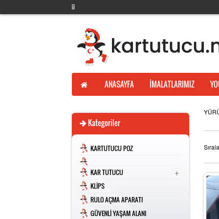
ANASAYFA
İMALATLARIMIZ
YO
YÜR
Kategoriler
Sıral
KARTUTUCU POZ
+
KAR TUTUCU
KLİPS
RULO AÇMA APARATI
GÜVENLİ YAŞAM ALANI