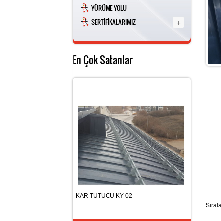
YÜRÜME YOLU
+
SERTİFİKALARIMIZ
En Çok Satanlar
APARATI
KAR TUTUCU KY-02
KAR TUTUC
Sıral