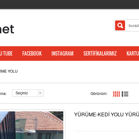
U TUBE
FACEBOOK
INSTAGRAM
SERTİFİKALARIMIZ
KARTU
ÜME YOLU
ama:
Görünüm:
Seçiniz
YÜRÜME-KEDİ YOLU YÜR