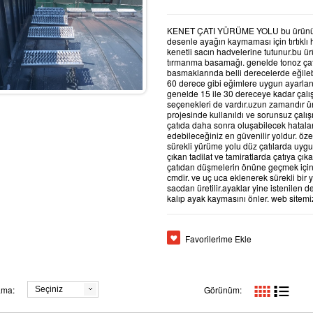
KENET ÇATI YÜRÜME YOLU bu ürünümü
desenle ayağın kaymaması için tırtıklı h
kenetli sacın hadvelerine tutunur.bu ü
tırmanma basamağı. genelde tonoz çatıl
basmaklarında belli derecelerde eğile
60 derece gibi eğimlere uygun ayarlanab
genelde 15 ile 30 dereceye kadar çal
seçenekleri de vardır.uzun zamandır ür
projesinde kullanıldı ve sorunsuz çalı
çatıda daha sonra oluşabilecek hatala
edebileceğiniz en güvenilir yoldur. öz
sürekli yürüme yolu düz çatılarda uygul
çıkan tadilat ve tamiratlarda çatıya çı
çatıdan düşmelerin önüne geçmek içi
cmdir. ve uç uca eklenerek sürekli bir 
sacdan üretilir.ayaklar yine istenilen d
kalıp ayak kaymasını önler. web sitem
Favorilerime Ekle
U KY-07
REZİSTANS
KAR TUTU
ama:
Görünüm:
Seçiniz